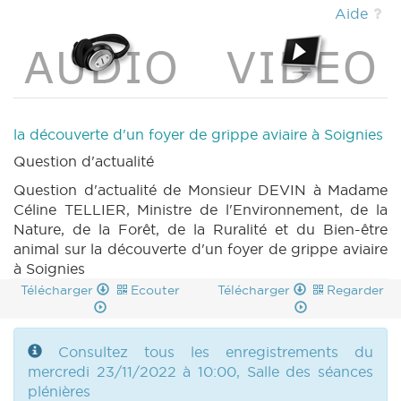
PARCHEMIN 1078 (2022-2023) (PDF)
|
Aide
DECRET 1079 n1 (2022-2023) (PDF)
|
DECRET 1079 n2 (2022-2023) (PDF)
|
DECRET 1079 n3 (2022-2023) (PDF)
|
PARCHEMIN 1079 (2022-2023) (PDF)
|
DECRET 1080 n1 (2022-2023) (PDF)
|
DECRET 1080 n2 (2022-2023) (PDF)
|
la découverte d'un foyer de grippe aviaire à Soignies
DECRET 1080 n3 (2022-2023) (PDF)
|
Question d'actualité
PARCHEMIN 1080 (2022-2023) (PDF)
|
DECRET 1081 n1 (2022-2023) (PDF)
|
Question d'actualité de Monsieur DEVIN à Madame
DECRET 1081 n2 (2022-2023) (PDF)
|
Céline TELLIER, Ministre de l'Environnement, de la
DECRET 1081 n3 (2022-2023) (PDF)
|
Nature, de la Forêt, de la Ruralité et du Bien-être
PARCHEMIN 1081 (2022-2023) (PDF)
|
animal sur la découverte d'un foyer de grippe aviaire
DECRET 1095 n1 (2022-2023) (PDF)
|
à Soignies
DECRET 1095 n2 (2022-2023) (PDF)
|
Télécharger
Ecouter
Télécharger
Regarder
DECRET 1095 n3 (2022-2023) (PDF)
|
DECRET 1095 n4 (2022-2023) (PDF)
|
DECRET 1095 n5 (2022-2023) (PDF)
|
Consultez tous les enregistrements du
DECRET 1095 n6 (2022-2023) (PDF)
|
mercredi 23/11/2022 à 10:00, Salle des séances
PARCHEMIN 1095 (2022-2023) (PDF)
|
ROI
plénières