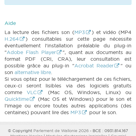
1103 n1 (2022-2023) (PDF)
|
ROI 1103 n2
(2022-2023) (PDF)
|
ROI 1103 n3 (2022-
2023) (PDF)
|
ROI 1103 n4 (2022-2023)
(PDF)
|
ROI 1103 n5 (2022-2023) (PDF)
|
Aide
ROI 1103 n6 (2022-2023) (PDF)
|
ROI 1103 n7
La lecture des fichiers son (
MP3
) et vidéo (MP4
(2022-2023) (PDF)
|
ROI 1103 n8 (2022-
H.264
) consultables sur cette page nécessite
2023) (PDF)
|
MOTION 1106 n1 (2022-2023)
éventuellement l'installation préalable du plug-in
(PDF)
|
MOTION 1107 n1 (2022-2023) (PDF)
"
Adobe Flash Player
", quant aux documents au
|
MOTION 1107 n2 (2022-2023) (PDF)
|
format PDF (CRI, CRA), leur consultation est
MOTION 1108 n1 (2022-2023) (PDF)
|
possible grâce au plug-in "
Acrobat Reader
" ou
MOTION 1109 n1 (2022-2023) (PDF)
|
son
alternative libre
.
MOTION 1109 n2 (2022-2023) (PDF)
|
Si vous optez pour le téléchargement de ces fichiers,
MOTION 1110 n1 (2022-2023) (PDF)
|
MOTION
ceux-ci seront lisibles via des logiciels gratuits
1111 n1 (2022-2023) (PDF)
|
MOTION 1112 n1
comme
VLC
(Mac OS, Windows, Linux) ou
(2022-2023) (PDF)
|
MOTION 1112 n2 (2022-
Quicktime
(Mac OS et Windows) pour le son et
2023) (PDF)
|
MOTION 1114 n1 (2022-2023)
l'image ou encore toutes autres applications (des
(PDF)
|
MOTION 1115 n1 (2022-2023) (PDF)
centaines) pouvant lire des
MP3
pour le son.
|
MOTION 1115 n2 (2022-2023) (PDF)
|
MOTION 1119 n1 (2022-2023) (PDF)
|
MOTION
1120 n1 (2022-2023) (PDF)
|
MOTION 1120 n2
© Copyright
Parlement de Wallonie 2026
- BCE : 0931.814.167
(2022-2023) (PDF)
|
MOTION 1121 n1 (2022-