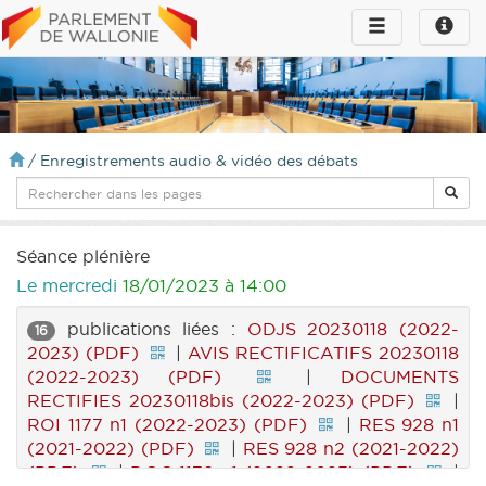
Toggle
Toggle
navigation
naviga
infos
/
Enregistrements audio & vidéo des débats
Séance plénière
Le mercredi
18/01/2023 à 14:00
publications liées :
ODJS 20230118 (2022-
16
2023) (PDF)
|
AVIS RECTIFICATIFS 20230118
(2022-2023) (PDF)
|
DOCUMENTS
RECTIFIES 20230118bis (2022-2023) (PDF)
|
ROI 1177 n1 (2022-2023) (PDF)
|
RES 928 n1
(2021-2022) (PDF)
|
RES 928 n2 (2021-2022)
(PDF)
|
DOC 1179 n1 (2022-2023) (PDF)
|