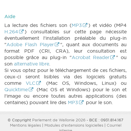
Aide
La lecture des fichiers son (
MP3
) et vidéo (MP4
H.264
) consultables sur cette page nécessite
éventuellement l'installation préalable du plug-in
"
Adobe Flash Player
", quant aux documents au
format PDF (CRI, CRA), leur consultation est
possible grâce au plug-in "
Acrobat Reader
" ou
son
alternative libre
.
Si vous optez pour le téléchargement de ces fichiers,
ceux-ci seront lisibles via des logiciels gratuits
comme
VLC
(Mac OS, Windows, Linux) ou
Quicktime
(Mac OS et Windows) pour le son et
l'image ou encore toutes autres applications (des
centaines) pouvant lire des
MP3
pour le son.
© Copyright
Parlement de Wallonie 2026
- BCE : 0931.814.167
Mentions légales
|
Modules d'extensions logicielles
|
Courriel
interne