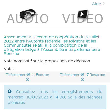
DOC 1179 n2 (2022-2023) (PDF)
|
MOTION
Aide
1175 n1 (2022-2023) (PDF)
|
MOTION 1176 n1
(2022-2023) (PDF)
|
MOTION 1176 n2 (2022-
2023) (PDF)
|
QA 9 (2022-2023) (PDF)
|
QU 9 (2022-2023) (PDF)
|
CRI 9 (2022-2023)
(PDF)
|
CRA 9 (2022-2023) (PDF)
|
COMMU 20230118 (2022-2023) (PDF)
|
Assentiment à l'accord de coopération du 5 juillet
2022 entre l'Autorité fédérale, les Régions et les
Communautés relatif à la composition de la
délégation belge à l'Assemblée interparlementaire
Benelux
Vote nominatif sur la proposition de décision
Votes
Télécharger
Ecouter
Télécharger
Regarder
Consultez tous les enregistrements du
mercredi 18/01/2023 à 14:00, Salle des séances
plénières