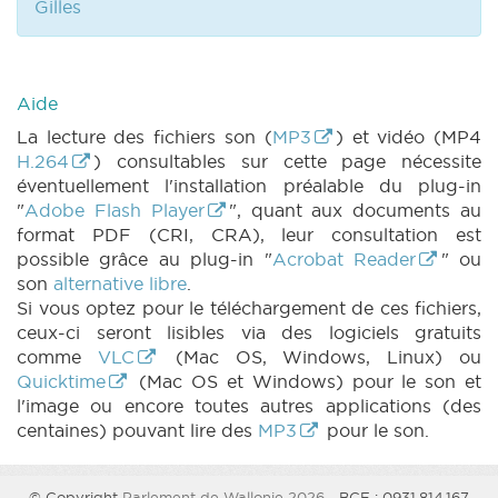
Gilles
Aide
La lecture des fichiers son (
MP3
) et vidéo (MP4
H.264
) consultables sur cette page nécessite
éventuellement l'installation préalable du plug-in
"
Adobe Flash Player
", quant aux documents au
format PDF (CRI, CRA), leur consultation est
possible grâce au plug-in "
Acrobat Reader
" ou
son
alternative libre
.
Si vous optez pour le téléchargement de ces fichiers,
ceux-ci seront lisibles via des logiciels gratuits
comme
VLC
(Mac OS, Windows, Linux) ou
Quicktime
(Mac OS et Windows) pour le son et
l'image ou encore toutes autres applications (des
centaines) pouvant lire des
MP3
pour le son.
© Copyright
Parlement de Wallonie 2026
- BCE : 0931.814.167