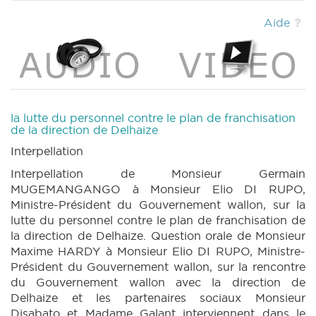
|
DECRET 1190 n4 (2022-2023) (PDF)
|
DECRET 1191 n1 (2022-2023) (PDF)
|
DECRET
Aide
1191 n2 (2022-2023) (PDF)
|
RES 1215 n1
(2022-2023) (PDF)
|
RES 1215 n2 (2022-
2023) (PDF)
|
MOTION 1258 n1 (2022-2023)
(PDF)
|
MOTION 1259 n1 (2022-2023) (PDF)
|
CRAC 115 (2022-2023) (PDF)
|
BT 130
(2022-2023) (PDF)
|
CRIC 115 (2022-2023)
la lutte du personnel contre le plan de franchisation
(PDF)
|
de la direction de Delhaize
Interpellation
Interpellation de Monsieur Germain
MUGEMANGANGO à Monsieur Elio DI RUPO,
Ministre-Président du Gouvernement wallon, sur la
lutte du personnel contre le plan de franchisation de
la direction de Delhaize. Question orale de Monsieur
Maxime HARDY à Monsieur Elio DI RUPO, Ministre-
Président du Gouvernement wallon, sur la rencontre
du Gouvernement wallon avec la direction de
Delhaize et les partenaires sociaux Monsieur
Disabato et Madame Galant interviennent dans le