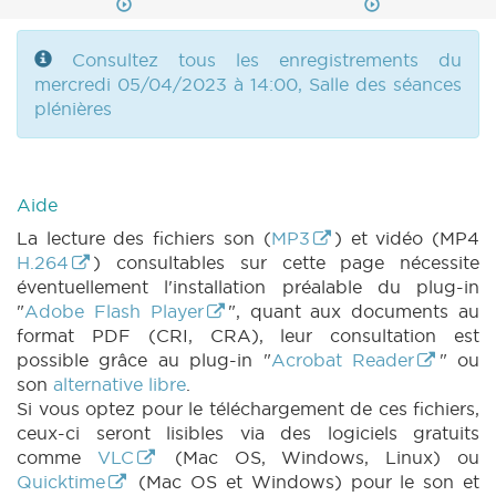
MOTION 1261 n1 (2022-2023) (PDF)
|
MOTION 1262 n1 (2022-2023) (PDF)
|
MOTION 1263 n1 (2022-2023) (PDF)
|
Consultez tous les enregistrements du
MOTION 1264 n1 (2022-2023) (PDF)
|
mercredi 05/04/2023 à 14:00, Salle des séances
MOTION 1264 n2 (2022-2023) (PDF)
|
plénières
MOTION 1265 n1 (2022-2023) (PDF)
|
MOTION 1265 n2 (2022-2023) (PDF)
|
MOTION 1266 n1 (2022-2023) (PDF)
|
QA 14
(2022-2023) (PDF)
|
QU 14 (2022-2023)
Aide
(PDF)
|
CRI 14 (2022-2023) (PDF)
|
CRA
La lecture des fichiers son (
MP3
) et vidéo (MP4
14 (2022-2023) (PDF)
|
COMMU 20230405
H.264
) consultables sur cette page nécessite
(2022-2023) (PDF)
|
éventuellement l'installation préalable du plug-in
"
Adobe Flash Player
", quant aux documents au
format PDF (CRI, CRA), leur consultation est
possible grâce au plug-in "
Acrobat Reader
" ou
son
alternative libre
.
Si vous optez pour le téléchargement de ces fichiers,
ceux-ci seront lisibles via des logiciels gratuits
comme
VLC
(Mac OS, Windows, Linux) ou
Quicktime
(Mac OS et Windows) pour le son et