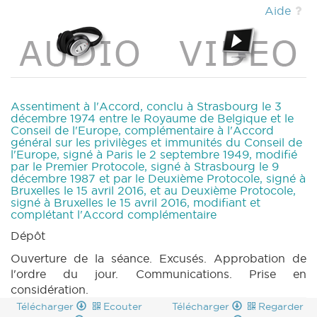
DECRET 1190 n4 (2022-2023) (PDF)
|
Aide
DECRET 1190 n5 (2022-2023) (PDF)
|
PARCHEMIN 1190 (2022-2023) (PDF)
|
DECRET 1191 n1 (2022-2023) (PDF)
|
DECRET
1191 n2 (2022-2023) (PDF)
|
DECRET 1191 n3
(2022-2023) (PDF)
|
PARCHEMIN 1191 (2022-
2023) (PDF)
|
RES 1215 n1 (2022-2023) (PDF)
Assentiment à l'Accord, conclu à Strasbourg le 3
|
RES 1215 n2 (2022-2023) (PDF)
|
décembre 1974 entre le Royaume de Belgique et le
Conseil de l'Europe, complémentaire à l'Accord
MOTION 1252 n1 (2022-2023) (PDF)
|
général sur les privilèges et immunités du Conseil de
MOTION 1253 n1 (2022-2023) (PDF)
|
l'Europe, signé à Paris le 2 septembre 1949, modifié
MOTION 1254 n1 (2022-2023) (PDF)
|
par le Premier Protocole, signé à Strasbourg le 9
MOTION 1254 n2 (2022-2023) (PDF)
|
décembre 1987 et par le Deuxième Protocole, signé à
Bruxelles le 15 avril 2016, et au Deuxième Protocole,
MOTION 1255 n1 (2022-2023) (PDF)
|
signé à Bruxelles le 15 avril 2016, modifiant et
MOTION 1256 n1 (2022-2023) (PDF)
|
complétant l'Accord complémentaire
MOTION 1256 n2 (2022-2023) (PDF)
|
Dépôt
MOTION 1258 n1 (2022-2023) (PDF)
|
MOTION 1259 n1 (2022-2023) (PDF)
|
Ouverture de la séance. Excusés. Approbation de
MOTION 1259 n2 (2022-2023) (PDF)
|
l'ordre du jour. Communications. Prise en
MOTION 1260 n1 (2022-2023) (PDF)
|
considération.
MOTION 1260 n2 (2022-2023) (PDF)
|
Télécharger
Ecouter
Télécharger
Regarder