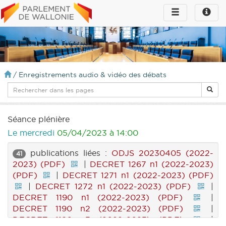
Toggle
Toggle
navigation
naviga
infos
/
Enregistrements audio & vidéo des débats
Séance plénière
Le mercredi
05/04/2023 à 14:00
publications liées :
ODJS 20230405 (2022-
41
2023) (PDF)
|
DECRET 1267 n1 (2022-2023)
(PDF)
|
DECRET 1271 n1 (2022-2023) (PDF)
|
DECRET 1272 n1 (2022-2023) (PDF)
|
DECRET 1190 n1 (2022-2023) (PDF)
|
DECRET 1190 n2 (2022-2023) (PDF)
|
DECRET 1190 n3 (2022-2023) (PDF)
|