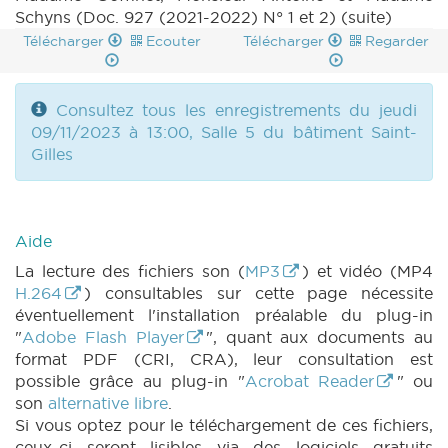
Schyns (Doc. 927 (2021-2022) N° 1 et 2) (suite)
Télécharger
Ecouter
Télécharger
Regarder
Consultez tous les enregistrements du jeudi
09/11/2023 à 13:00, Salle 5 du bâtiment Saint-
Gilles
Aide
La lecture des fichiers son (
MP3
) et vidéo (MP4
H.264
) consultables sur cette page nécessite
éventuellement l'installation préalable du plug-in
"
Adobe Flash Player
", quant aux documents au
format PDF (CRI, CRA), leur consultation est
possible grâce au plug-in "
Acrobat Reader
" ou
son
alternative libre
.
Si vous optez pour le téléchargement de ces fichiers,
ceux-ci seront lisibles via des logiciels gratuits