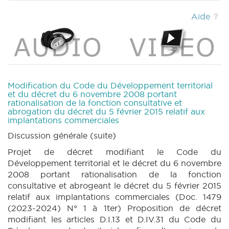
(PDF)
|
DECRET 225 n1 (2019-2020) (PDF)
|
DECRET 225 n1bis (2019-2020) (PDF)
|
Aide
DECRET 549 n1 (2020-2021) (PDF)
|
DECRET
848 n1 (2021-2022) (PDF)
|
DECRET 848 n2
(2021-2022) (PDF)
|
DECRET 848 n3 (2021-
2022) (PDF)
|
DECRET 927 n1 (2021-2022)
(PDF)
|
DECRET 927 n2 (2021-2022) (PDF)
|
CRIC 46 (2023-2024) (PDF)
|
BT 59
Modification du Code du Développement territorial
(2023-2024) (PDF)
|
CRAC 46 (2023-2024)
et du décret du 6 novembre 2008 portant
rationalisation de la fonction consultative et
(PDF)
|
abrogation du décret du 5 février 2015 relatif aux
implantations commerciales
Discussion générale (suite)
Projet de décret modifiant le Code du
Développement territorial et le décret du 6 novembre
2008 portant rationalisation de la fonction
consultative et abrogeant le décret du 5 février 2015
relatif aux implantations commerciales (Doc. 1479
(2023-2024) N° 1 à 1ter) Proposition de décret
modifiant les articles D.I.13 et D.IV.31 du Code du