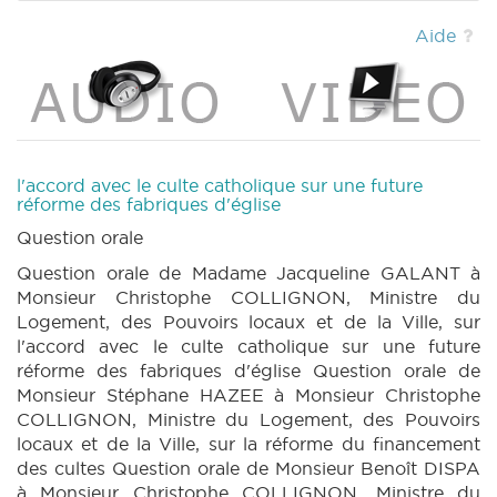
DECRET 1632 n2 (2023-2024) (PDF)
|
DECRET 1632 n3 (2023-2024) (PDF)
|
Aide
DECRET 1632 n4 (2023-2024) (PDF)
|
DECRET 1632 n5 (2023-2024) (PDF)
|
DECRET 1632 n6 (2023-2024) (PDF)
|
DECRET 1633 n1 (2023-2024) (PDF)
|
DECRET 1558 n1 (2023-2024) (PDF)
|
DECRET 1558 n2 (2023-2024) (PDF)
|
CRAC
l'accord avec le culte catholique sur une future
116 (2023-2024) (PDF)
|
CRIC 116 (2023-
réforme des fabriques d'église
2024) (PDF)
|
BT 137 (2023-2024) (PDF)
Question orale
|
Question orale de Madame Jacqueline GALANT à
Monsieur Christophe COLLIGNON, Ministre du
Logement, des Pouvoirs locaux et de la Ville, sur
l'accord avec le culte catholique sur une future
réforme des fabriques d'église Question orale de
Monsieur Stéphane HAZEE à Monsieur Christophe
COLLIGNON, Ministre du Logement, des Pouvoirs
locaux et de la Ville, sur la réforme du financement
des cultes Question orale de Monsieur Benoît DISPA
à Monsieur Christophe COLLIGNON, Ministre du