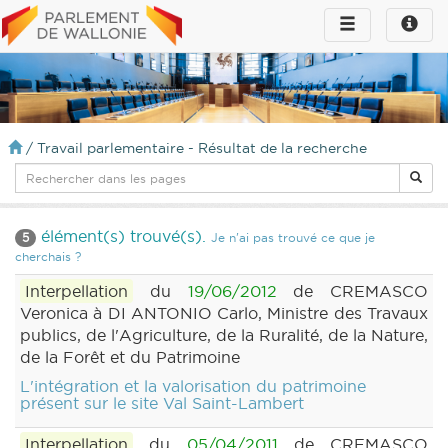
Toggle
Toggle
navigation
naviga
infos
/
Travail parlementaire - Résultat de la recherche
élément(s) trouvé(s).
5
Je n'ai pas trouvé ce que je
cherchais ?
Interpellation
du
19/06/2012
de CREMASCO
Veronica à DI ANTONIO Carlo, Ministre des Travaux
publics, de l'Agriculture, de la Ruralité, de la Nature,
de la Forêt et du Patrimoine
L'intégration et la valorisation du patrimoine
présent sur le site Val Saint-Lambert
Interpellation
du
05/04/2011
de CREMASCO