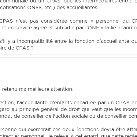
ommunale ou un CPAS joue les intermédiaires entre les 
cotisations ONSS, etc.) des accueillantes.
 CPAS n'est pas considérée comme « personnel du C
et un service agréé et subsidié par l'ONE » la lie néanmoi
 s'il y a incompatibilité entre la fonction d'accueillant
ire de CPAS ?
retenu ma meilleure attention.
stion, l'accueillante d'enfants encadrée par un CPAS n
rd au principe général de droit qui veut que les incompat
andat de conseiller de l'action sociale ou de conseiller c
sonne qui exercerait ces deux fonctions devra être attent
 direct et personnel. Je relève, à cet égard, que cette règle