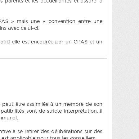
parents et les accueillantes et assure la
PAS » mais une « convention entre une
ns avec celui-ci.
e quand elle est encadrée par un CPAS et un
e peut être assimilée à un membre de son
ibilités sont de stricte interprétation, il
ommunal.
ive à se retirer des délibérations sur des
 est applicable pour tous les conseillers.