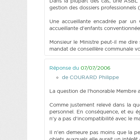
Dans la plupart des cas, une ASBL c
gestion des dossiers professionnels (
Une accueillante encadrée par un
accueillante d'enfants conventionnée 
Monsieur le Ministre peut-il me dire
mandat de conseillère communale vo
Réponse du
07/07/2006
de COURARD Philippe
La question de l'honorable Membre a 
Comme justement relevé dans la que
personnel. En conséquence, et eu éga
n'y a pas d'incompatibilité avec le m
Il n'en demeure pas moins que la per
objets auxquels elle aurait un intérêt