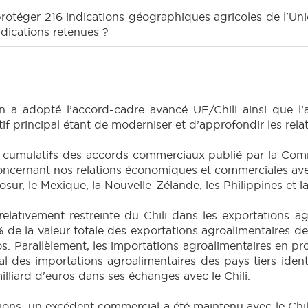
otéger 216 indications géographiques agricoles de l'Un
indications retenues ?
n a adopté l’accord-cadre avancé UE/Chili ainsi que l’
ctif principal étant de moderniser et d’approfondir les rel
s cumulatifs des accords commerciaux publié par la Co
ncernant nos relations économiques et commerciales avec d
ercosur, le Mexique, la Nouvelle-Zélande, les Philippines et
relativement restreinte du Chili dans les exportations a
 % de la valeur totale des exportations agroalimentaires d
os. Parallèlement, les importations agroalimentaires en pr
l des importations agroalimentaires des pays tiers identi
illiard d'euros dans ses échanges avec le Chili.
tions, un excédent commercial a été maintenu avec le Chil