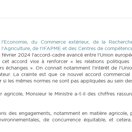
 l'Economie, du Commerce extérieur, de la Recherche
e l'Agriculture, de l'IFAPME et des Centres de compétenc
 février 2024 l'accord-cadre avancé entre l'Union europée
et accord vise à renforcer « les relations politiques 
rs échanges ». On connait notamment l'intérêt de l'Union
ateur. La crainte est que ce nouvel accord commercial a
er si les mêmes normes ne sont pas appliquées au sein 
 agricole, Monsieur le Ministre a-t-il des chiffres rass
pris des engagements, notamment en matière agricole, p
nvironnementales, de concurrence équitable, et cetera