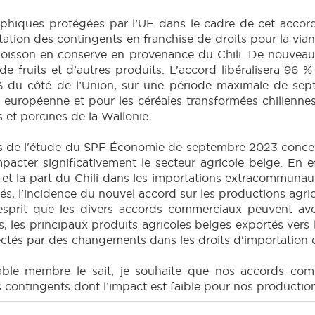
phiques protégées par l’UE dans le cadre de cet accord
ion des contingents en franchise de droits pour la viande
e poisson en conserve en provenance du Chili. De nouveau
 de fruits et d’autres produits. L’accord libéralisera 96 
 % du côté de l’Union, sur une période maximale de sept 
 européenne et pour les céréales transformées chiliennes
s et porcines de la Wallonie.
s de l'étude du SPF Économie de septembre 2023 concer
impacter significativement le secteur agricole belge. En
et la part du Chili dans les importations extracommunaut
sés, l'incidence du nouvel accord sur les productions agric
sprit que les divers accords commerciaux peuvent avoi
, les principaux produits agricoles belges exportés vers l
ectés par des changements dans les droits d'importation c
ble membre le sait, je souhaite que nos accords com
s contingents dont l’impact est faible pour nos production