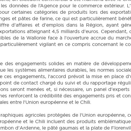
 les données de l’Agence pour le commerce extérieur. L’a
ur certaines catégories de produits lors des exportati
nges et pâtes de farine, ce qui est particulièrement bénéf
fre d'affaires et d'emplois dans la Région, ayant géné
xportations atteignant 4,5 milliards d'euros. Cependant, 
nsibles de la Wallonie face à l'ouverture accrue du marc
re particulièrement vigilant en ce compris concernant le 
tègre des engagements solides en matière de développe
que les systèmes alimentaires durables, les normes social
 de ces engagements, l'accord prévoit la mise en place
point de contact chargé du suivi et du rapportage régu
ons seront menées et, si nécessaire, un panel d'experts 
 renforcent la crédibilité des engagements pris et contr
les entre l'Union européenne et le Chili.
graphiques agricoles protégées de l'Union européenne, c
uropéenne et le Chili incluent des produits emblématiqu
ambon d'Ardenne, le pâté gaumais et la plate de Florenvil