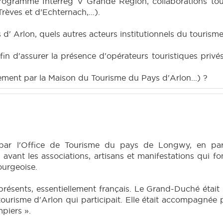
gramme Interreg V Grande Région, collaborations touris
rèves et d’Echternach,…).
' Arlon, quels autres acteurs institutionnels du tourisme
in d'assurer la présence d'opérateurs touristiques pri
nement par la Maison du Tourisme du Pays d'Arlon...) ?
 par l'Office de Tourisme du pays de Longwy, en par
avant les associations, artisans et manifestations qui fo
ourgeoise.
présents, essentiellement français. Le Grand-Duché était
tourisme d'Arlon qui participait. Elle était accompagnée p
piers ».