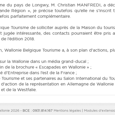
risme du pays de Longwy, M. Christian MANFREDI, a décl
nde Région », je précise toutefois qu’elle ne s’inscrit
utefois parfaitement complémentaire.
ique Tourisme de solliciter auprès de la Maison du tou
est jugée intéressante, des contacts pourraient être pris
 de l’édition 2018.
, Wallonie Belgique Tourisme a, à son plan d’actions, pl
 sur la Wallonie dans un média grand-ducal ;
ain de la brochure « Escapades en Wallonie » ;
é d’Entreprise dans l’est de la France ;
e Tourisme et ses partenaires au Salon International du T
 d’action de la représentation en Allemagne de Wallonie 
et de la Westfalie.
llonie 2026
- BCE : 0931.814.167
Mentions légales
|
Modules d'extension