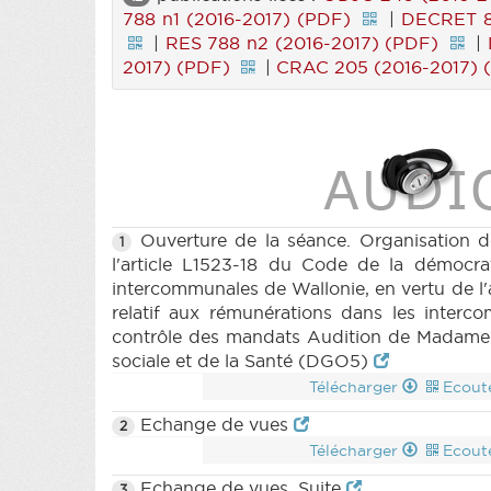
788 n1 (2016-2017) (PDF)
|
DECRET 8
|
RES 788 n2 (2016-2017) (PDF)
|
2017) (PDF)
|
CRAC 205 (2016-2017) 
Ouverture de la séance. Organisation d
1
l'article L1523-18 du Code de la démocra
intercommunales de Wallonie, en vertu de l'a
relatif aux rémunérations dans les inter
contrôle des mandats Audition de Madame La
sociale et de la Santé (DGO5)
Télécharger
Ecout
Echange de vues
2
Télécharger
Ecout
Echange de vues. Suite
3