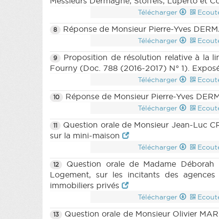
Messieurs Dermagne, Stoffels, Luperto et C
Télécharger
Ecout
Réponse de Monsieur Pierre-Yves DERMAG
8
Télécharger
Ecout
Proposition de résolution relative à la l
9
Fourny (Doc. 788 (2016-2017) N° 1). Exposé
Télécharger
Ecout
Réponse de Monsieur Pierre-Yves DERMAG
10
Télécharger
Ecout
Question orale de Monsieur Jean-Luc CR
11
sur la mini-maison
Télécharger
Ecout
Question orale de Madame Déborah G
12
Logement, sur les incitants des agences
immobiliers privés
Télécharger
Ecout
Question orale de Monsieur Olivier MAR
13