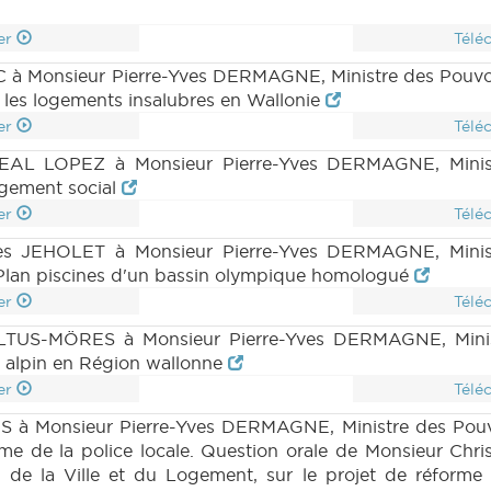
er
Télé
 à Monsieur Pierre-Yves DERMAGNE, Ministre des Pouvoirs
 les logements insalubres en Wallonie
er
Télé
EAL LOPEZ à Monsieur Pierre-Yves DERMAGNE, Ministre
ogement social
er
Télé
es JEHOLET à Monsieur Pierre-Yves DERMAGNE, Ministr
 Plan piscines d'un bassin olympique homologué
er
Télé
US-MÖRES à Monsieur Pierre-Yves DERMAGNE, Ministre
i alpin en Région wallonne
er
Télé
 à Monsieur Pierre-Yves DERMAGNE, Ministre des Pouvoir
forme de la police locale. Question orale de Monsieur C
de la Ville et du Logement, sur le projet de réforme d