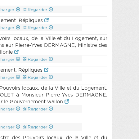
charger
Regarder
ogement. Répliques
charger
Regarder
rs locaux, de la Ville et du Logement, sur
onsieur Pierre-Yves DERMAGNE, Ministre des
allonie
charger
Regarder
gement. Répliques
charger
Regarder
uvoirs locaux, de la Ville et du Logement,
 JEHOLET à Monsieur Pierre-Yves DERMAGNE,
par le Gouvernement wallon
charger
Regarder
charger
Regarder
 des Pouvoirs locaux, de la Ville et du