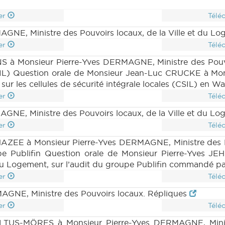
er
Télé
NE, Ministre des Pouvoirs locaux, de la Ville et du L
er
Télé
 à Monsieur Pierre-Yves DERMAGNE, Ministre des Pouvoi
s (CSIL) Question orale de Monsieur Jean-Luc CRUCKE à M
sur les cellules de sécurité intégrale locales (CSIL) en W
er
Télé
NE, Ministre des Pouvoirs locaux, de la Ville et du Lo
er
Télé
AZEE à Monsieur Pierre-Yves DERMAGNE, Ministre des Po
upe Publifin Question orale de Monsieur Pierre-Yves
et du Logement, sur l’audit du groupe Publifin commandé 
er
Télé
GNE, Ministre des Pouvoirs locaux. Répliques
er
Télé
US-MÖRES à Monsieur Pierre-Yves DERMAGNE, Ministre