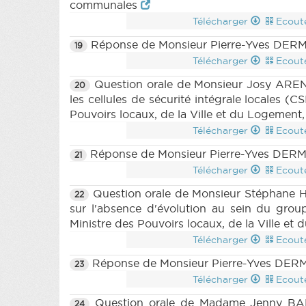
communales
Télécharger
Ecout
Réponse de Monsieur Pierre-Yves DERMAG
19
Télécharger
Ecout
Question orale de Monsieur Josy ARENS
20
les cellules de sécurité intégrale locale
Pouvoirs locaux, de la Ville et du Logement, 
Télécharger
Ecout
Réponse de Monsieur Pierre-Yves DERMAG
21
Télécharger
Ecout
Question orale de Monsieur Stéphane H
22
sur l'absence d'évolution au sein du gro
Ministre des Pouvoirs locaux, de la Ville 
Télécharger
Ecout
Réponse de Monsieur Pierre-Yves DERMA
23
Télécharger
Ecout
Question orale de Madame Jenny BALT
24