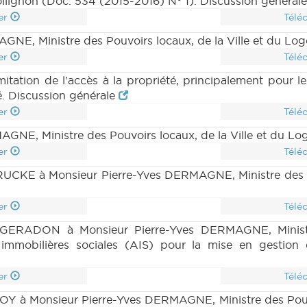
ollignon (Doc. 534 (2015-2016) N° 1). Discussion général
er
Télé
NE, Ministre des Pouvoirs locaux, de la Ville et du Lo
er
Télé
imitation de l'accès à la propriété, principalement pour 
. Discussion générale
er
Télé
NE, Ministre des Pouvoirs locaux, de la Ville et du L
er
Télé
UCKE à Monsieur Pierre-Yves DERMAGNE, Ministre des Po
er
Télé
ERADON à Monsieur Pierre-Yves DERMAGNE, Ministre 
 immobilières sociales (AIS) pour la mise en gestion
er
Télé
OY à Monsieur Pierre-Yves DERMAGNE, Ministre des Pouvoi