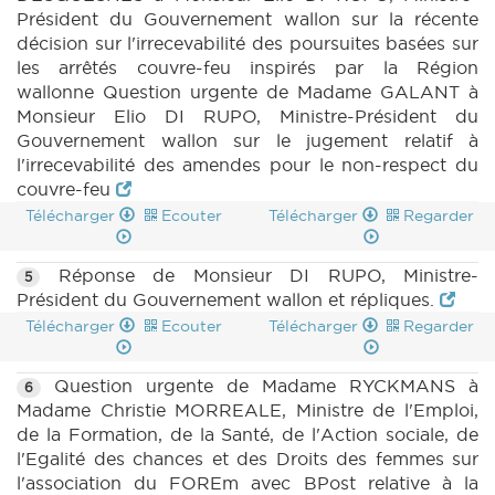
(2020-2021) (PDF)
|
MOTION 578 n1 (2020-
Président du Gouvernement wallon sur la récente
2021) (PDF)
|
MOTION 579 n1 (2020-2021)
décision sur l'irrecevabilité des poursuites basées sur
(PDF)
|
MOTION 579 n2 (2020-2021) (PDF)
les arrêtés couvre-feu inspirés par la Région
|
QA 18 (2020-2021) (PDF)
|
QU 16 (2020-
wallonne Question urgente de Madame GALANT à
2021) (PDF)
|
CRI 31 (2020-2021) (PDF)
|
Monsieur Elio DI RUPO, Ministre-Président du
CRA 31 (2020-2021) (PDF)
|
COMMU
Gouvernement wallon sur le jugement relatif à
20210526 (2020-2021) (PDF)
|
l'irrecevabilité des amendes pour le non-respect du
couvre-feu
Télécharger
Ecouter
Télécharger
Regarder
Réponse de Monsieur DI RUPO, Ministre-
5
Président du Gouvernement wallon et répliques.
Télécharger
Ecouter
Télécharger
Regarder
Question urgente de Madame RYCKMANS à
6
Madame Christie MORREALE, Ministre de l'Emploi,
de la Formation, de la Santé, de l'Action sociale, de
l'Egalité des chances et des Droits des femmes sur
l'association du FOREm avec BPost relative à la