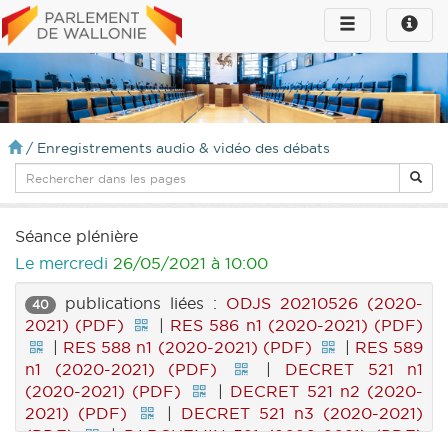
Toggle
Toggle
navigation
naviga
infos
/
Enregistrements audio & vidéo des débats
Séance plénière
Le mercredi
26/05/2021 à 10:00
publications liées :
ODJS 20210526 (2020-
40
2021) (PDF)
|
RES 586 n1 (2020-2021) (PDF)
|
RES 588 n1 (2020-2021) (PDF)
|
RES 589
n1 (2020-2021) (PDF)
|
DECRET 521 n1
(2020-2021) (PDF)
|
DECRET 521 n2 (2020-
2021) (PDF)
|
DECRET 521 n3 (2020-2021)
(PDF)
|
PARCHEMIN 521 (2020-2021) (PDF)