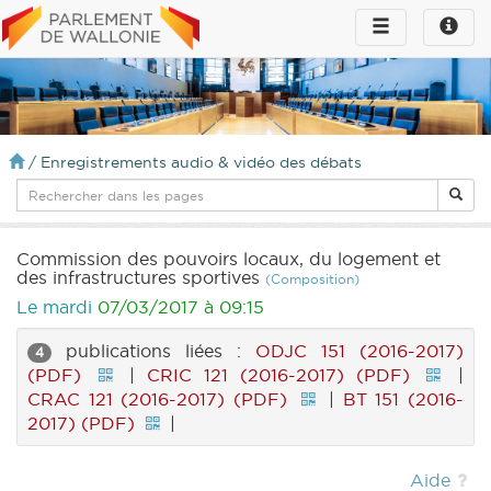
Toggle
Toggle
navigation
naviga
infos
/
Enregistrements audio & vidéo des débats
Commission des pouvoirs locaux, du logement et
des infrastructures sportives
(Composition)
Le mardi
07/03/2017 à 09:15
publications liées :
ODJC 151 (2016-2017)
4
(PDF)
|
CRIC 121 (2016-2017) (PDF)
|
CRAC 121 (2016-2017) (PDF)
|
BT 151 (2016-
2017) (PDF)
|
Aide