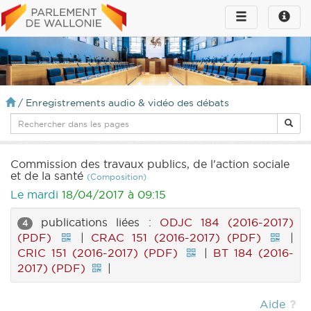
Toggle
Toggle
navigation
naviga
infos
/
Enregistrements audio & vidéo des débats
Commission des travaux publics, de l'action sociale
et de la santé
(Composition)
Le mardi
18/04/2017 à 09:15
publications liées :
ODJC 184 (2016-2017)
4
(PDF)
|
CRAC 151 (2016-2017) (PDF)
|
CRIC 151 (2016-2017) (PDF)
|
BT 184 (2016-
2017) (PDF)
|
Aide