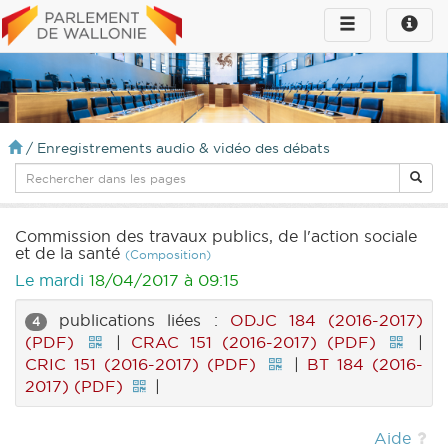
Toggle
Toggle
navigation
naviga
infos
/
Enregistrements audio & vidéo des débats
Commission des travaux publics, de l'action sociale
et de la santé
(Composition)
Le mardi
18/04/2017 à 09:15
publications liées :
ODJC 184 (2016-2017)
4
(PDF)
|
CRAC 151 (2016-2017) (PDF)
|
CRIC 151 (2016-2017) (PDF)
|
BT 184 (2016-
2017) (PDF)
|
Aide