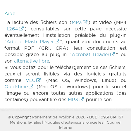
Aide
La lecture des fichiers son (
MP3
) et vidéo (MP4
H.264
) consultables sur cette page nécessite
éventuellement l'installation préalable du plug-in
"
Adobe Flash Player
", quant aux documents au
format PDF (CRI, CRA), leur consultation est
possible grâce au plug-in "
Acrobat Reader
" ou
son
alternative libre
.
Si vous optez pour le téléchargement de ces fichiers,
ceux-ci seront lisibles via des logiciels gratuits
comme
VLC
(Mac OS, Windows, Linux) ou
Quicktime
(Mac OS et Windows) pour le son et
l'image ou encore toutes autres applications (des
centaines) pouvant lire des
MP3
pour le son.
© Copyright
Parlement de Wallonie 2026
- BCE : 0931.814.167
Mentions légales
|
Modules d'extensions logicielles
|
Courriel
interne