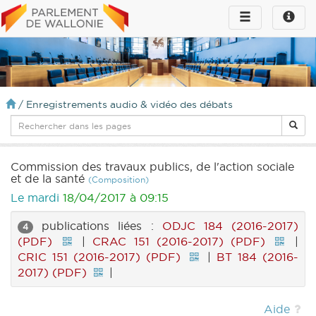
Toggle
Toggle
navigation
naviga
infos
/
Enregistrements audio & vidéo des débats
Commission des travaux publics, de l'action sociale
et de la santé
(Composition)
Le mardi
18/04/2017 à 09:15
publications liées :
ODJC 184 (2016-2017)
4
(PDF)
|
CRAC 151 (2016-2017) (PDF)
|
CRIC 151 (2016-2017) (PDF)
|
BT 184 (2016-
2017) (PDF)
|
Aide