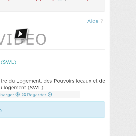
Aide
t (SWL)
e du Logement, des Pouvoirs locaux et de
e du logement (SWL)
charger
Regarder
es