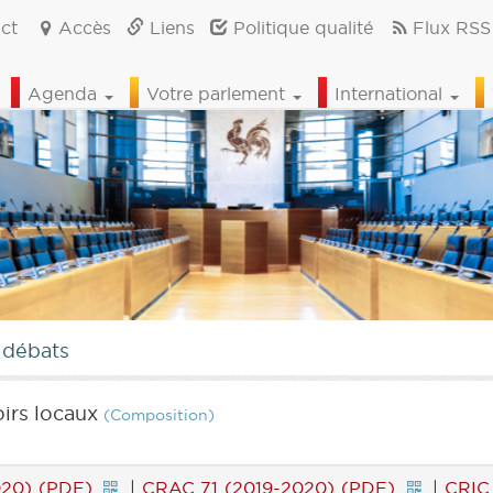
ct
Accès
Liens
Politique qualité
Flux RSS
Agenda
Votre parlement
International
 débats
irs locaux
(Composition)
020) (PDF)
|
CRAC 71 (2019-2020) (PDF)
|
CRIC