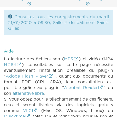
Consultez tous les enregistrements du mardi
21/01/2020 à 09:30, Salle 4 du bâtiment Saint-
Gilles
Aide
La lecture des fichiers son (
MP3
) et vidéo (MP4
H.264
) consultables sur cette page nécessite
éventuellement l'installation préalable du plug-in
"
Adobe Flash Player
", quant aux documents au
format PDF (CRI, CRA), leur consultation est
possible grâce au plug-in "
Acrobat Reader
" ou
son
alternative libre
.
Si vous optez pour le téléchargement de ces fichiers,
ceux-ci seront lisibles via des logiciels gratuits
comme
VLC
(Mac OS, Windows, Linux) ou
Quicktime
(Mac OS et Windows) pour le son et