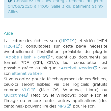
Consultez tous les enregistrements du jeudi
04/06/2020 à 14:00, Salle 3 du bâtiment Saint-
Gilles
Aide
La lecture des fichiers son (
MP3
) et vidéo (MP4
H.264
) consultables sur cette page nécessite
éventuellement l'installation préalable du plug-in
"
Adobe Flash Player
", quant aux documents au
format PDF (CRI, CRA), leur consultation est
possible grâce au plug-in "
Acrobat Reader
" ou
son
alternative libre
.
Si vous optez pour le téléchargement de ces fichiers,
ceux-ci seront lisibles via des logiciels gratuits
comme
VLC
(Mac OS, Windows, Linux) ou
Quicktime
(Mac OS et Windows) pour le son et
l'image ou encore toutes autres applications (des
centaines) pouvant lire des
MP3
pour le son.