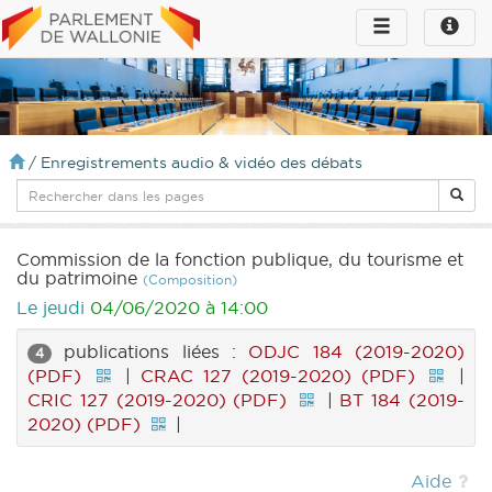
Toggle
Toggle
navigation
naviga
infos
/
Enregistrements audio & vidéo des débats
Commission de la fonction publique, du tourisme et
du patrimoine
(Composition)
Le jeudi
04/06/2020 à 14:00
publications liées :
ODJC 184 (2019-2020)
4
(PDF)
|
CRAC 127 (2019-2020) (PDF)
|
CRIC 127 (2019-2020) (PDF)
|
BT 184 (2019-
2020) (PDF)
|
Aide