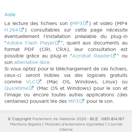
Aide
La lecture des fichiers son (
MP3
) et vidéo (MP4
H.264
) consultables sur cette page nécessite
éventuellement l'installation préalable du plug-in
"
Adobe Flash Player
", quant aux documents au
format PDF (CRI, CRA), leur consultation est
possible grâce au plug-in "
Acrobat Reader
" ou
son
alternative libre
.
Si vous optez pour le téléchargement de ces fichiers,
ceux-ci seront lisibles via des logiciels gratuits
comme
VLC
(Mac OS, Windows, Linux) ou
Quicktime
(Mac OS et Windows) pour le son et
l'image ou encore toutes autres applications (des
centaines) pouvant lire des
MP3
pour le son.
© Copyright
Parlement de Wallonie 2026
- BCE : 0931.814.167
Mentions légales
|
Modules d'extensions logicielles
|
Courriel
interne