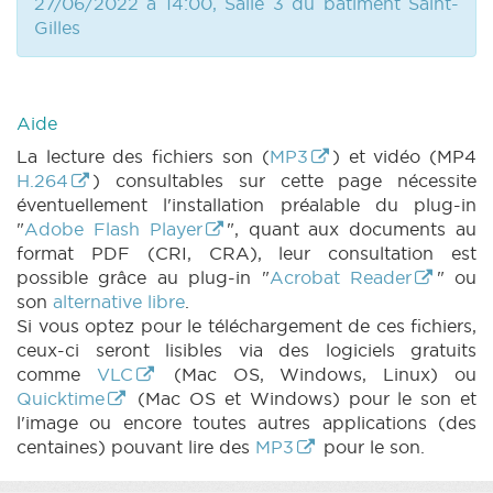
27/06/2022 à 14:00, Salle 3 du bâtiment Saint-
Gilles
Aide
La lecture des fichiers son (
MP3
) et vidéo (MP4
H.264
) consultables sur cette page nécessite
éventuellement l'installation préalable du plug-in
"
Adobe Flash Player
", quant aux documents au
format PDF (CRI, CRA), leur consultation est
possible grâce au plug-in "
Acrobat Reader
" ou
son
alternative libre
.
Si vous optez pour le téléchargement de ces fichiers,
ceux-ci seront lisibles via des logiciels gratuits
comme
VLC
(Mac OS, Windows, Linux) ou
Quicktime
(Mac OS et Windows) pour le son et
l'image ou encore toutes autres applications (des
centaines) pouvant lire des
MP3
pour le son.