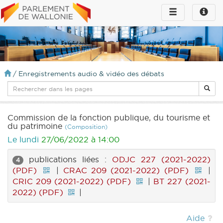
Toggle
Toggle
navigation
naviga
infos
/
Enregistrements audio & vidéo des débats
Commission de la fonction publique, du tourisme et
du patrimoine
(Composition)
Le lundi
27/06/2022 à 14:00
publications liées :
ODJC 227 (2021-2022)
4
(PDF)
|
CRAC 209 (2021-2022) (PDF)
|
CRIC 209 (2021-2022) (PDF)
|
BT 227 (2021-
2022) (PDF)
|
Aide