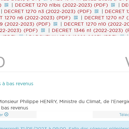
)
|
DECRET 1270 n1bis (2022-2023) (PDF)
|
DE
|
DECRET 1270 n3 (2022-2023) (PDF)
|
DECRET 1
 1270 n6 (2022-2023) (PDF)
|
DECRET 1270 n7 (
9 (2022-2023) (PDF)
|
DECRET 1270 n10 (2022-2
22-2023) (PDF)
|
DECRET 1346 n1 (2022-2023) (
) (PDF)
|
PARCHEMIN 1346 (2022-2023) (PDF)
|
DECRET 1325 n3 (2022-2023) (PDF)
|
PARCHEMIN
 1326 n2 (2022-2023) (PDF)
|
DECRET 1326 n3 (
022-2023) (PDF)
|
ROI 1342 n2 (2022-2023) (PDF)
|
REGLEMENT 1343 n2 (2022-2023) (PDF)
|
RE
F)
|
RES 1330 n1 (2022-2023) (PDF)
|
RES 1330 n
 (2022-2023) (PDF)
|
MOTION 1337 n1 (2022-2023)
 (PDF)
|
MOTION 1338 n2 (2022-2023) (PDF)
|
s à bas revenus
22-2023) (PDF)
|
CRA 17 (2022-2023) (PDF)
|
C
nsieur Philippe HENRY, Ministre du Climat, de l'Energie, 
 bas revenus
er
Télé
mercredi 31/05/2023 à 09:00, Salle des séances plénière