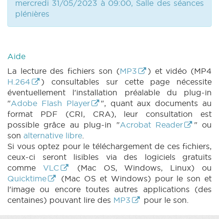
DECRET 1326 n3 (2022-2023) (PDF)
|
mercredi 31/05/2023 à 09:00, Salle des séances
PARCHEMIN 1326 (2022-2023) (PDF)
|
ROI
plénières
1342 n1 (2022-2023) (PDF)
|
ROI 1342 n2
(2022-2023) (PDF)
|
ROI 1342 n3 (2022-
2023) (PDF)
|
REGLEMENT 1343 n1 (2022-
2023) (PDF)
|
REGLEMENT 1343 n2 (2022-
Aide
2023) (PDF)
|
REGLEMENT 1343 n3 (2022-
La lecture des fichiers son (
MP3
) et vidéo (MP4
2023) (PDF)
|
REGLEMENT 1343 n4 (2022-
H.264
) consultables sur cette page nécessite
2023) (PDF)
|
RES 1330 n1 (2022-2023)
éventuellement l'installation préalable du plug-in
(PDF)
|
RES 1330 n1bis (2022-2023) (PDF)
"
Adobe Flash Player
", quant aux documents au
|
RES 1330 n2 (2022-2023) (PDF)
|
format PDF (CRI, CRA), leur consultation est
MOTION 1336 n1 (2022-2023) (PDF)
|
possible grâce au plug-in "
Acrobat Reader
" ou
MOTION 1337 n1 (2022-2023) (PDF)
|
son
alternative libre
.
MOTION 1337 n2 (2022-2023) (PDF)
|
Si vous optez pour le téléchargement de ces fichiers,
MOTION 1338 n1 (2022-2023) (PDF)
|
ceux-ci seront lisibles via des logiciels gratuits
MOTION 1338 n2 (2022-2023) (PDF)
|
comme
VLC
(Mac OS, Windows, Linux) ou
MOTION 1339 n1 (2022-2023) (PDF)
|
QA 17
Quicktime
(Mac OS et Windows) pour le son et
(2022-2023) (PDF)
|
QU 17 (2022-2023)
l'image ou encore toutes autres applications (des
(PDF)
|
CRA 17 (2022-2023) (PDF)
|
centaines) pouvant lire des
MP3
pour le son.
COMMU 20230531 (2022-2023) (PDF)
|
CRI
17 (2022-2023) (PDF)
|