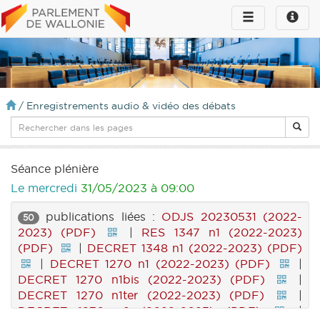
Toggle
Toggle
navigation
naviga
infos
/
Enregistrements audio & vidéo des débats
Séance plénière
Le mercredi
31/05/2023 à 09:00
publications liées :
ODJS 20230531 (2022-
50
2023) (PDF)
|
RES 1347 n1 (2022-2023)
(PDF)
|
DECRET 1348 n1 (2022-2023) (PDF)
|
DECRET 1270 n1 (2022-2023) (PDF)
|
DECRET 1270 n1bis (2022-2023) (PDF)
|
DECRET 1270 n1ter (2022-2023) (PDF)
|
DECRET 1270 n2 (2022-2023) (PDF)
|