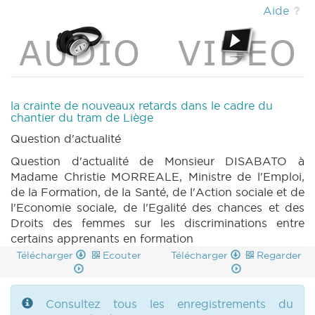
DECRET 1270 n3 (2022-2023) (PDF)
|
Aide
DECRET 1270 n4 (2022-2023) (PDF)
|
DECRET 1270 n5 (2022-2023) (PDF)
|
DECRET 1270 n6 (2022-2023) (PDF)
|
DECRET 1270 n7 (2022-2023) (PDF)
|
DECRET 1270 n8 (2022-2023) (PDF)
|
DECRET 1270 n9 (2022-2023) (PDF)
|
la crainte de nouveaux retards dans le cadre du
DECRET 1270 n10 (2022-2023) (PDF)
|
chantier du tram de Liège
DECRET 1270 n11 (2022-2023) (PDF)
|
Question d'actualité
PARCHEMIN 1270 (2022-2023) (PDF)
|
Question d'actualité de Monsieur DISABATO à
DECRET 1346 n1 (2022-2023) (PDF)
|
Madame Christie MORREALE, Ministre de l'Emploi,
DECRET 1346 n2 (2022-2023) (PDF)
|
de la Formation, de la Santé, de l'Action sociale et de
DECRET 1346 n3 (2022-2023) (PDF)
|
l'Economie sociale, de l'Egalité des chances et des
PARCHEMIN 1346 (2022-2023) (PDF)
|
Droits des femmes sur les discriminations entre
DECRET 1325 n1 (2022-2023) (PDF)
|
certains apprenants en formation
DECRET 1325 n2 (2022-2023) (PDF)
|
DECRET 1325 n3 (2022-2023) (PDF)
|
Télécharger
Ecouter
Télécharger
Regarder
PARCHEMIN 1325 (2022-2023) (PDF)
|
DECRET 1326 n1 (2022-2023) (PDF)
|
DECRET 1326 n2 (2022-2023) (PDF)
|
Consultez tous les enregistrements du