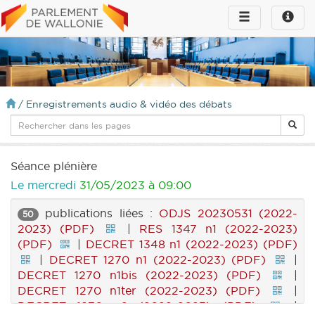
Toggle
Toggle
navigation
naviga
infos
/
Enregistrements audio & vidéo des débats
Séance plénière
Le mercredi
31/05/2023 à 09:00
publications liées :
ODJS 20230531 (2022-
50
2023) (PDF)
|
RES 1347 n1 (2022-2023)
(PDF)
|
DECRET 1348 n1 (2022-2023) (PDF)
|
DECRET 1270 n1 (2022-2023) (PDF)
|
DECRET 1270 n1bis (2022-2023) (PDF)
|
DECRET 1270 n1ter (2022-2023) (PDF)
|
DECRET 1270 n2 (2022-2023) (PDF)
|