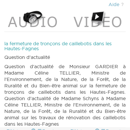
DECRET 1270 n3 (2022-2023) (PDF)
|
Aide
DECRET 1270 n4 (2022-2023) (PDF)
|
DECRET 1270 n5 (2022-2023) (PDF)
|
DECRET 1270 n6 (2022-2023) (PDF)
|
DECRET 1270 n7 (2022-2023) (PDF)
|
DECRET 1270 n8 (2022-2023) (PDF)
|
DECRET 1270 n9 (2022-2023) (PDF)
|
la fermeture de tronçons de caillebotis dans les
DECRET 1270 n10 (2022-2023) (PDF)
|
Hautes-Fagnes
DECRET 1270 n11 (2022-2023) (PDF)
|
Question d'actualité
PARCHEMIN 1270 (2022-2023) (PDF)
|
Question d'actualité de Monsieur GARDIER à
DECRET 1346 n1 (2022-2023) (PDF)
|
Madame Céline TELLIER, Ministre de
DECRET 1346 n2 (2022-2023) (PDF)
|
l'Environnement, de la Nature, de la Forêt, de la
DECRET 1346 n3 (2022-2023) (PDF)
|
Ruralité et du Bien-être animal sur la fermeture de
PARCHEMIN 1346 (2022-2023) (PDF)
|
tronçons de caillebotis dans les Hautes-Fagnes.
DECRET 1325 n1 (2022-2023) (PDF)
|
Question d'actualité de Madame Schyns à Madame
DECRET 1325 n2 (2022-2023) (PDF)
|
Céline TELLIER, Ministre de l'Environnement, de la
DECRET 1325 n3 (2022-2023) (PDF)
|
Nature, de la Forêt, de la Ruralité et du Bien-être
PARCHEMIN 1325 (2022-2023) (PDF)
|
animal sur les travaux de rénovation des caillebotis
DECRET 1326 n1 (2022-2023) (PDF)
|
dans les Hautes-Fagnes
DECRET 1326 n2 (2022-2023) (PDF)
|