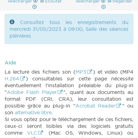
DECRET 1326 n3 (2022-2023) (PDF)
|
Télécharger
Ecouter
Télécharger
Regarder
PARCHEMIN 1326 (2022-2023) (PDF)
|
ROI
1342 n1 (2022-2023) (PDF)
|
ROI 1342 n2
(2022-2023) (PDF)
|
ROI 1342 n3 (2022-
Consultez tous les enregistrements du
2023) (PDF)
|
REGLEMENT 1343 n1 (2022-
mercredi 31/05/2023 à 09:00, Salle des séances
2023) (PDF)
|
REGLEMENT 1343 n2 (2022-
plénières
2023) (PDF)
|
REGLEMENT 1343 n3 (2022-
2023) (PDF)
|
REGLEMENT 1343 n4 (2022-
2023) (PDF)
|
RES 1330 n1 (2022-2023)
(PDF)
|
RES 1330 n1bis (2022-2023) (PDF)
Aide
|
RES 1330 n2 (2022-2023) (PDF)
|
La lecture des fichiers son (
MP3
) et vidéo (MP4
MOTION 1336 n1 (2022-2023) (PDF)
|
H.264
) consultables sur cette page nécessite
MOTION 1337 n1 (2022-2023) (PDF)
|
éventuellement l'installation préalable du plug-in
MOTION 1337 n2 (2022-2023) (PDF)
|
"
Adobe Flash Player
", quant aux documents au
MOTION 1338 n1 (2022-2023) (PDF)
|
format PDF (CRI, CRA), leur consultation est
MOTION 1338 n2 (2022-2023) (PDF)
|
possible grâce au plug-in "
Acrobat Reader
" ou
MOTION 1339 n1 (2022-2023) (PDF)
|
QA 17
son
alternative libre
.
(2022-2023) (PDF)
|
QU 17 (2022-2023)
Si vous optez pour le téléchargement de ces fichiers,
(PDF)
|
CRA 17 (2022-2023) (PDF)
|
ceux-ci seront lisibles via des logiciels gratuits
COMMU 20230531 (2022-2023) (PDF)
|
CRI
comme
VLC
(Mac OS, Windows, Linux) ou
17 (2022-2023) (PDF)
|