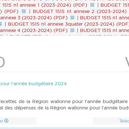
1515 n1 annexe 1 (2023-2024) (PDF)
|
BUDGET 1515
4) (PDF)
|
BUDGET 1515 n1 annexe 2 (2023-2024)
 annexe 3 (2023-2024) (PDF)
|
BUDGET 1515 n1 anne
|
BUDGET 1515 n1 annexe 3quater (2023-2024) (PDF
 annexe 4 (2023-2024) (PDF)
|
BUDGET 1515 n1 anne
|
BUDGET 1515 n1 annexe 4quater (2023-2024) (PD
 5bis (2023-2024) (PDF)
|
BUDGET 1515 n1 annexe 
GET 1515 n1 annexe 6ter (2023-2024) (PDF)
|
BUDG
2024) (PDF)
|
BUDGET 1515 n1 annexe 8 (2023-2024
 annexe 9 (2023-2024) (PDF)
|
BUDGET 1515 n1 anne
|
BUDGET 1515 n1 annexe 10 (2023-2024) (PDF)
|
 (2023-2024) (PDF)
|
BUDGET 1515 n2 (2023-2024)
024) (PDF)
|
BUDGET 1515 n4 (2023-2024) (PDF)
 pour l'année budgétaire 2024
)
|
BUDGET 1516 n1bis (2023-2024) (PDF)
|
BU
PDF)
|
BUDGET 1516 n1 annexe 1bis (2023-2024) (PD
 2 (2023-2024) (PDF)
|
BUDGET 1516 n1 annexe 2bi
recettes de la Région wallonne pour l'année budgétair
T 1516 n1 annexe 3bis (2023-2024) (PDF)
|
BUDGET
ral des dépenses de la Région wallonne pour l'année bud
23-2024) (PDF)
|
BUDGET 1516 n1 annexe 3quinquie
T 1516 n1 annexe 4bis (2023-2024) (PDF)
|
BUDGET
er
Télé
023-2024) (PDF)
|
BUDGET 1516 n1 annexe 5 (2023-