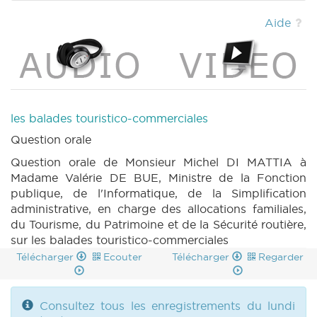
|
DECRET 1722 n2 (2023-2024) (PDF)
|
CRAC 145 (2023-2024) (PDF)
|
CRIC 145
Aide
(2023-2024) (PDF)
|
BT 173 (2023-2024)
(PDF)
|
les balades touristico-commerciales
Question orale
Question orale de Monsieur Michel DI MATTIA à
Madame Valérie DE BUE, Ministre de la Fonction
publique, de l'Informatique, de la Simplification
administrative, en charge des allocations familiales,
du Tourisme, du Patrimoine et de la Sécurité routière,
sur les balades touristico-commerciales
Télécharger
Ecouter
Télécharger
Regarder
Consultez tous les enregistrements du lundi