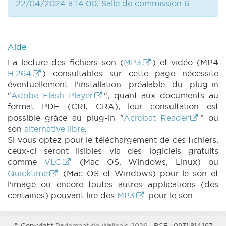
22/04/2024 à 14:00, Salle de commission 6
Aide
La lecture des fichiers son (
MP3
) et vidéo (MP4
H.264
) consultables sur cette page nécessite
éventuellement l'installation préalable du plug-in
"
Adobe Flash Player
", quant aux documents au
format PDF (CRI, CRA), leur consultation est
possible grâce au plug-in "
Acrobat Reader
" ou
son
alternative libre
.
Si vous optez pour le téléchargement de ces fichiers,
ceux-ci seront lisibles via des logiciels gratuits
comme
VLC
(Mac OS, Windows, Linux) ou
Quicktime
(Mac OS et Windows) pour le son et
l'image ou encore toutes autres applications (des
centaines) pouvant lire des
MP3
pour le son.
© Copyright
Parlement de Wallonie 2026
- BCE : 0931.814.167