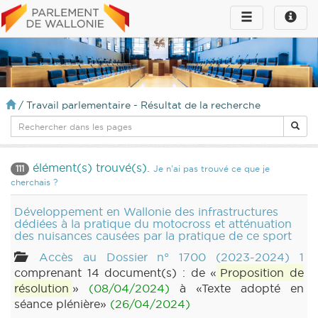
Toggle
Toggle
navigation
naviga
infos
/
Travail parlementaire - Résultat de la recherche
élément(s) trouvé(s).
111
Je n'ai pas trouvé ce que je
cherchais ?
Développement en Wallonie des infrastructures
dédiées à la pratique du motocross et atténuation
des nuisances causées par la pratique de ce sport
Accès au Dossier n° 1700 (2023-2024) 1
comprenant 14 document(s) : de «
Proposition de
résolution
»
(08/04/2024)
à «Texte adopté en
séance plénière»
(26/04/2024)