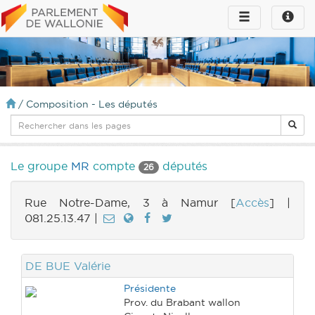
Toggle
Toggle
navigation
naviga
infos
/
Composition - Les députés
Le groupe
MR
compte
députés
26
Rue Notre-Dame, 3 à Namur [
Accès
] |
081.25.13.47 |
DE BUE Valérie
Présidente
Prov. du Brabant wallon