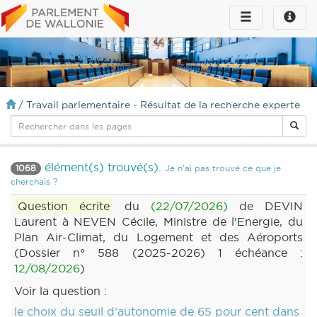
Toggle
Toggle
navigation
naviga
infos
/
Travail parlementaire - Résultat de la recherche experte
élément(s) trouvé(s).
1068
Je n'ai pas trouvé ce que je
cherchais ?
Question écrite
du
(22/07/2026)
de DEVIN
Laurent à NEVEN Cécile, Ministre de l'Energie, du
Plan Air-Climat, du Logement et des Aéroports
(Dossier n° 588 (2025-2026) 1 échéance :
12/08/2026
)
Voir la question :
le choix du seuil d’autonomie de 65 pour cent dans