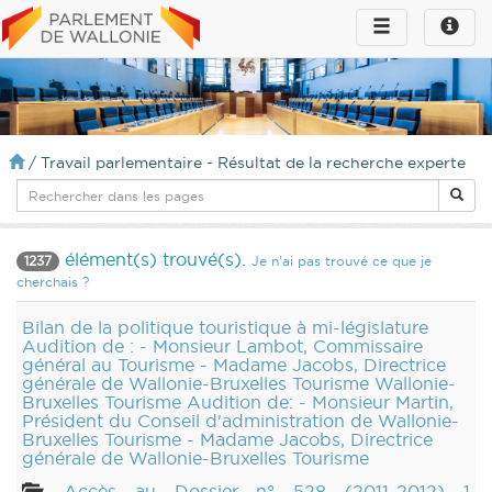
Toggle
Toggle
navigation
naviga
infos
/
Travail parlementaire - Résultat de la recherche experte
élément(s) trouvé(s).
1237
Je n'ai pas trouvé ce que je
cherchais ?
Bilan de la politique touristique à mi-législature
Audition de : - Monsieur Lambot, Commissaire
général au Tourisme - Madame Jacobs, Directrice
générale de Wallonie-Bruxelles Tourisme Wallonie-
Bruxelles Tourisme Audition de: - Monsieur Martin,
Président du Conseil d'administration de Wallonie-
Bruxelles Tourisme - Madame Jacobs, Directrice
générale de Wallonie-Bruxelles Tourisme
Accès au Dossier n° 528 (2011-2012) 1